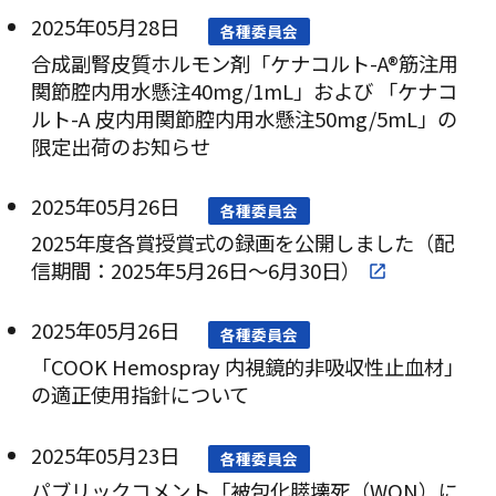
2025年05月28日
各種委員会
合成副腎皮質ホルモン剤「ケナコルト-A®筋注用
関節腔内用水懸注40mg/1mL」および 「ケナコ
ルト-A 皮内用関節腔内用水懸注50mg/5mL」の
限定出荷のお知らせ
2025年05月26日
各種委員会
2025年度各賞授賞式の録画を公開しました（配
信期間：2025年5月26日～6月30日）
2025年05月26日
各種委員会
「COOK Hemospray 内視鏡的非吸収性止血材」
の適正使用指針について
2025年05月23日
各種委員会
パブリックコメント「被包化膵壊死（WON）に